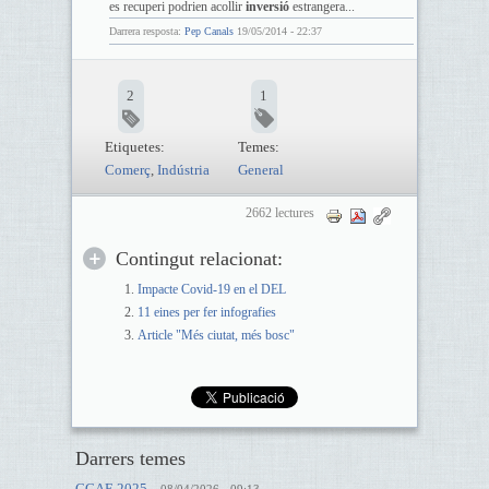
es recuperi podrien acollir
inversió
estrangera...
Darrera resposta:
Pep Canals
19/05/2014 - 22:37
2
1
Etiquetes:
Temes:
Comerç
,
Indústria
General
2662 lectures
Contingut relacionat:
Impacte Covid-19 en el DEL
11 eines per fer infografies
Article "Més ciutat, més bosc"
Darrers temes
CCAE 2025
-
08/04/2026 - 09:13