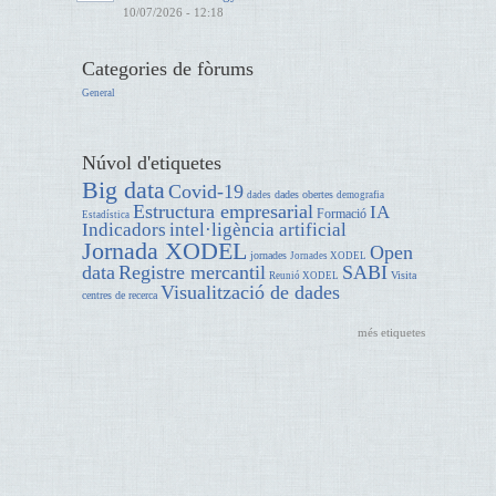
10/07/2026 - 12:18
Categories de fòrums
General
Núvol d'etiquetes
Big data
Covid-19
dades obertes
dades
demografia
Estructura empresarial
IA
Formació
Estadística
Indicadors
intel·ligència artificial
Jornada XODEL
Open
jornades
Jornades XODEL
data
Registre mercantil
SABI
Visita
Reunió XODEL
Visualització de dades
centres de recerca
més etiquetes