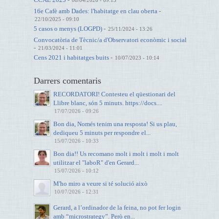
16e Cafè amb Dades: l'habitatge en clau oberta
-
22/10/2025 - 09:10
5 casos o menys (LOGPD)
-
25/11/2024 - 13:26
Convocatòria de Tècnic/a d'Observatori econòmic i social
-
21/03/2024 - 11:01
Cens 2021 i habitatges buits
-
10/07/2023 - 10:14
Darrers comentaris
RECORDATORI! Contesteu el qüestionari del
Llibre blanc, són 5 minuts. https://docs....
17/07/2026 - 09:26
Bon dia, Només tenim una resposta! Si us plau,
dediqueu 5 minuts per respondre el...
15/07/2026 - 10:33
Bon dia!! Us recomano molt i molt i molt i molt
utilitzar el "laboR" d'en Gerard...
15/07/2026 - 10:12
M'ho miro a veure si té solució això
10/07/2026 - 12:31
Gerard, a l’ordinador de la feina, no pot fer login
amb “microstrategy”. Però en...