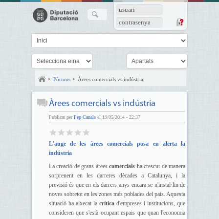
usuari
contrasenya
Fòrums
Àrees comercials vs indústria
Àrees comercials vs indústria
Publicat per
Pep Canals
el 19/05/2014 - 22:37
L'auge de les àrees comercials posa en alerta la
indústria
La creació de grans àrees
comercials
ha crescut de manera
sorprenent en les darreres dècades a Catalunya, i la
previsió és que en els darrers anys encara se n'instal·lin de
noves sobretot en les zones més poblades del país. Aquesta
situació ha aixecat la
crítica
d'empreses i institucions, que
consideren que s'està ocupant espais que quan l'economia