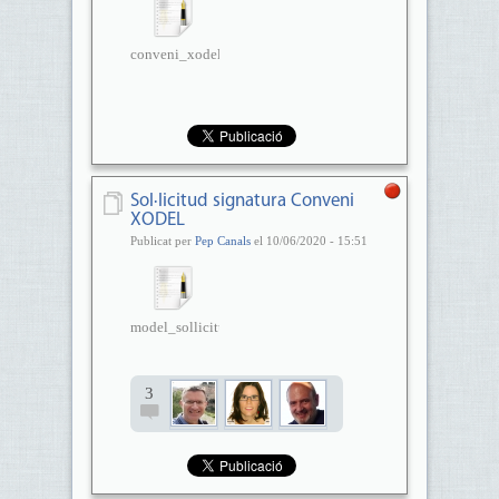
conveni_xodel_2020.docx
Sol·licitud signatura Conveni
XODEL
Publicat per
Pep Canals
el 10/06/2020 - 15:51
model_sollicitud_signatura_con...
3