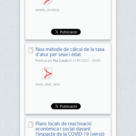
sessio_tecnica_estimacions_de_...
Nou mètode de càlcul de la taxa
d’atur per sexe i edat
Publicat per
Pep Canals
el 11/05/2022 - 20:08
nota_atur_sexe_i_edat.pdf
Plans locals de reactivació
econòmica i social davant
l'impacte de la COVID-19 (versió