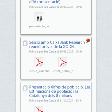
d’IA (presentació)
Publicat per
Pep Canals
el 26/01/2026 - 09:00
presentacio_xodel.pptx
Sessió amb CaixaBank Research +
reunió prèvia de la XODEL
Publicat per
Pep Canals
el 18/09/2025 - 08:36
sessio_caixabankresearch_17092...
2509_portal_rte_diba.pdf
Presentació Xifres de població. Les
Estimacions de població i la
Catalunya dels 8 milions
Publicat per
Pep Canals
el 11/11/2024 - 13:44