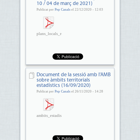
10 / 04 de març de 2021)
Publicat per
Pep Canals
el 22/12/2020 - 12:03
plans_locals_reactivacio_covid...
Document de la sessió amb l'AMB
sobre àmbits territorials
estadístics (16/09/2020)
Publicat per
Pep Canals
el 26/11/2020 - 14:28
ambits_estadistics_resum.pdf