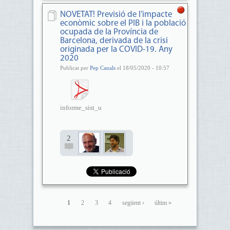
NOVETAT! Previsió de l’impacte
econòmic sobre el PIB i la població
ocupada de la Província de
Barcelona, derivada de la crisi
originada per la COVID-19. Any
2020
Publicat per
Pep Canals
el 18/05/2020 - 10:57
informe_sist_urbans_provincia_...
2
1
2
3
4
següent ›
últim »