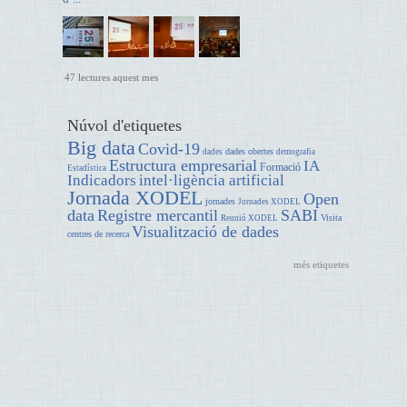
47 lectures aquest mes
Núvol d'etiquetes
Big data
Covid-19
dades obertes
dades
demografia
Estructura empresarial
IA
Formació
Estadística
Indicadors
intel·ligència artificial
Jornada XODEL
Open
jornades
Jornades XODEL
data
Registre mercantil
SABI
Visita
Reunió XODEL
Visualització de dades
centres de recerca
més etiquetes