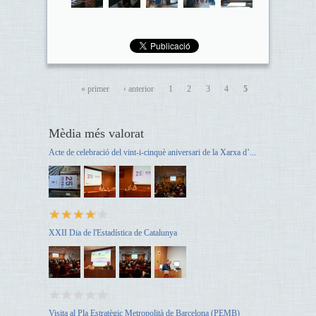
« primer
‹ anterior
1
2
3
4
5
Mèdia més valorat
Acte de celebració del vint-i-cinquè aniversari de la Xarxa d’...
XXII Dia de l'Estadística de Catalunya
Visita al Pla Estratègic Metropolità de Barcelona (PEMB)